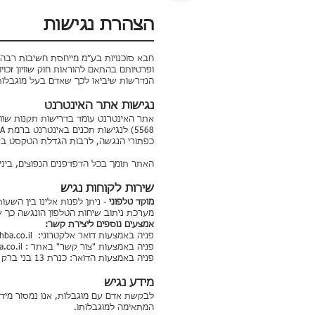
הצהרת נגישות
חבא סוכנויות בע״מ מייחסת חשיבות רבה 
הנדרשות שיביאו לכך שאדם בעל מוגבלות י
נגישות אתר האינטרנט
כפתורי הנגשה, לרבות הגדלת הטקסט באתר
האתר תומך בכל הדפדפנים הנפוצים, ביניהם er 10+, Firefox, Chrome, Safari, Opera
שירות לקוחות נגיש
מוקד טלפוני
- ניתן לפנות אלינו בין השעות 9:00-16:00 באמצעות הטלפון: 6722226
מערכת ניתוב שיחות הטלפון הונגשה כך 
אמצעים נוספים ליצירת קשר:
פניה באמצעות דואר אלקטרוני:
hba.co.il
פניה באמצעות "צור קשר" באתר :
.co.il
פניה באמצעות הדואר: כנרת 13 בני ברק 5120263
מידע נגיש
לבקשת אדם עם מוגבלות, אנו נמסור מיד
המתאימה למוגבלותו.