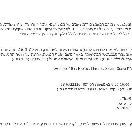
ונוקטת את מירב המאמצים והמשאבים על מנת לספק לכל לקוחותיה שירות שוויוני, מכ
ופרטיותם בהתאם להוראות חוק שוויון זכויות לאנשים עם מוגבלויות תשנ"ח-1998 ולתקנות 
וכל לקבל את השירותים הניתנים לכלל הלקוחות, באופן עצמאי ושוויוני.
אתר האינטרנט עומד בדרישות תקנות שוו
5568) לנגישות תכנים באינטרנט ברמת AA ומסמך WCAG2.0 הבינלאומי. באתר מוצב תוסף הנגשה. ל
 לגדלים שונים; התאמת ניגודיות, התאמת אתר לעיוורי צבעים (מונוכרום);
Explor.
03-
שהמידע הוקלט בשפה ברורה וללא מוסיקת רקע
office@
www.hba
ע באופן שיבטיח לו נגישות למידע ולקבלת השירות. המידע יימסר לבקשת אדם עם 