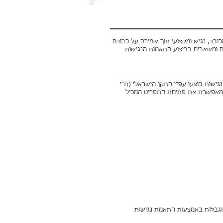
ובד, נגיש ומקצועי תוך שמירה על כבודם
שהותקנו מכוחו. אנו משקיעים מאמצים ומשאבים בביצוע התאמות הנגישות
יון זכויות לאנשים עם מוגבלות (התאמות נגישות לשירות), התשע"ג-2013. התאמות הנגישות בוצעו עפ"י התקן הישראלי (ת"י
חיצה על תוסף ההנגשה מאפשרת את פתיחת התפריט המכיל
מוגבלות באמצעות התאמת נגישות